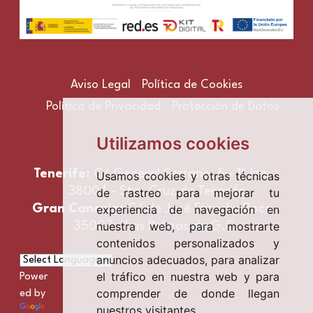
Aviso Legal
Política de Cookies
Política de Privacidad
Protección de Datos
Utilizamos cookies
Tenerife:
C/ General Serrano, 5 - 1º Izq. -
Usamos cookies y otras técnicas
38004 - Sta. Cruz de Tenerife
de rastreo para mejorar tu
experiencia de navegación en
Gran Canaria:
C/ de José Franchy Roca -
nuestra web, para mostrarte
35007 - Las Palmas de G.C.
contenidos personalizados y
anuncios adecuados, para analizar
el tráfico en nuestra web y para
Power
comprender de donde llegan
ed by
nuestros visitantes.