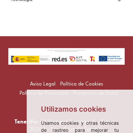
Aviso Legal
Política de Cookies
Política de Privacidad
Protección de Datos
Utilizamos cookies
Tenerife:
C/ General Serrano, 5 - 1º Izq. -
Usamos cookies y otras técnicas
38004 - Sta. Cruz de Tenerife
de rastreo para mejorar tu