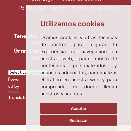
Política de Privacidad
Protección de Datos
Utilizamos cookies
Tenerife:
C/ General Serrano, 5 - 1º Izq. -
Usamos cookies y otras técnicas
38004 - Sta. Cruz de Tenerife
de rastreo para mejorar tu
experiencia de navegación en
Gran Canaria:
C/ de José Franchy Roca -
nuestra web, para mostrarte
35007 - Las Palmas de G.C.
contenidos personalizados y
anuncios adecuados, para analizar
el tráfico en nuestra web y para
Power
comprender de donde llegan
ed by
nuestros visitantes.
Translate
Aceptar
Rechazar