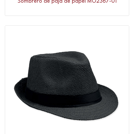
Sombrero de paja de papel MO2367-01