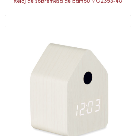
Reloj de sobremesa de bambú MO2353-40