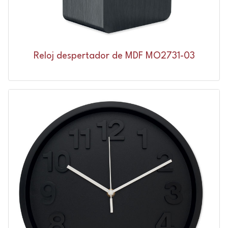
Reloj despertador de MDF MO2731-03