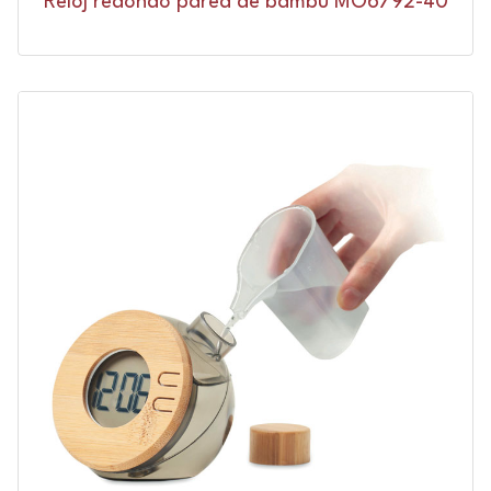
Reloj redondo pared de bambú MO6792-40