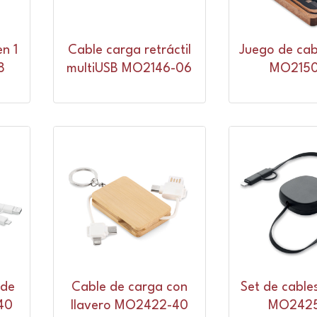
n 1
Cable carga retráctil
Juego de cabl
8
multiUSB MO2146-06
MO2150
 de
Cable de carga con
Set de cables
40
llavero MO2422-40
MO2425