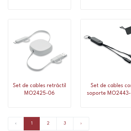
Set de cables retráctil
Set de cables co
MO2425-06
soporte MO2443
‹
1
2
3
›