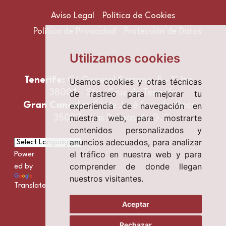
Aviso Legal
Política de Cookies
Política de Privacidad
Protección de Datos
Utilizamos cookies
Tenerife:
C/ General Serrano, 5 - 1º Izq. -
Usamos cookies y otras técnicas
38004 - Sta. Cruz de Tenerife
de rastreo para mejorar tu
experiencia de navegación en
Gran Canaria:
C/ de José Franchy Roca -
nuestra web, para mostrarte
35007 - Las Palmas de G.C.
contenidos personalizados y
anuncios adecuados, para analizar
el tráfico en nuestra web y para
Power
comprender de donde llegan
ed by
nuestros visitantes.
Translate
Aceptar
Rechazar