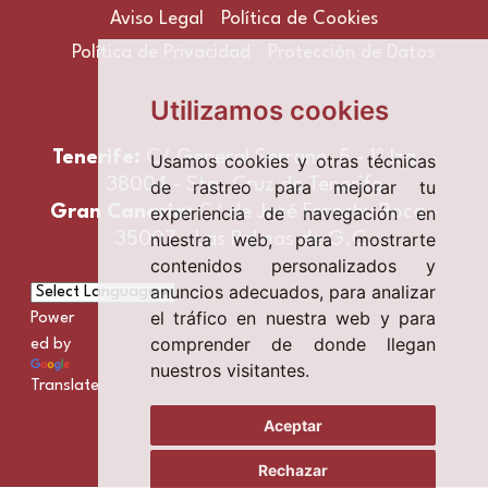
Aviso Legal
Política de Cookies
Política de Privacidad
Protección de Datos
Utilizamos cookies
Tenerife:
C/ General Serrano, 5 - 1º Izq. -
Usamos cookies y otras técnicas
38004 - Sta. Cruz de Tenerife
de rastreo para mejorar tu
experiencia de navegación en
Gran Canaria:
C/ de José Franchy Roca -
nuestra web, para mostrarte
35007 - Las Palmas de G.C.
contenidos personalizados y
anuncios adecuados, para analizar
el tráfico en nuestra web y para
Power
comprender de donde llegan
ed by
nuestros visitantes.
Translate
Aceptar
Rechazar