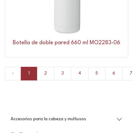
Botella de doble pared 660 ml MO2283-06
‹
1
2
3
4
5
6
7
Accesorios para la cabeza y multiusos