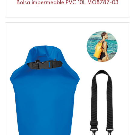
Bolsa impermeable PVC 10L MO8787-03