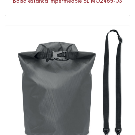
Bolsa estanca impermeable 5L MO2465-03