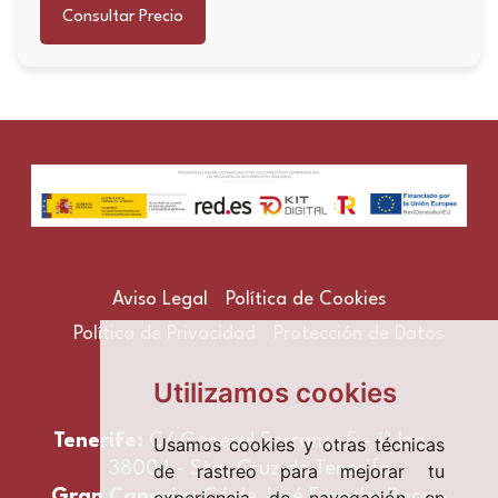
Consultar Precio
Aviso Legal
Política de Cookies
Política de Privacidad
Protección de Datos
Utilizamos cookies
Tenerife:
C/ General Serrano, 5 - 1º Izq. -
Usamos cookies y otras técnicas
38004 - Sta. Cruz de Tenerife
de rastreo para mejorar tu
Gran Canaria:
C/ de José Franchy Roca -